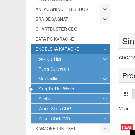
ANLÄGGNING/TILLBEHÖR
BRA BEGAGNAT
CHARTBUSTER CDG
Si
DATA PC KARAOKE
ENGELSKA KARAOKE
CDG/DVD
50-10's Hits
Fun's Collection
Pro
Musikstilar
Sing To The World
Sunfly
World Stars CDG
Visar 1 -
Zoom CDG/DVD
REA!
KARAOKE DISC SET