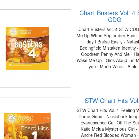
Chart Busters Vol. 4
CDG
Chart Busters Vol. 4 STW CD
Me Up When September Ends 
day I Bruise Easily - Nata
Bedingfield Mistaken Identity -
Goodrem Penny And Me - H
Wake Me Up - Girls Aloud Let 
you - Mario Wires - Athle
STW Chart Hits Vol
STW Chart Hits Vol. 1 Feeling 
Damn Good - Nickleback Imagi
Evanescence Call Off The Sea
Katie Melua Mysterious Girl -
Andre Red Blooded Woman - 