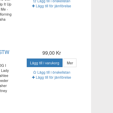
Lägg till i önskelistan
p It Up
Lägg till för jämförelse
 Me -
Morning
asha
 STW
99,00 Kr
Lägg till i varukorg
Mer
DG I
e Lady
Lägg till i önskelistan
shlee
Lägg till för jämförelse
eeder
sher
itney