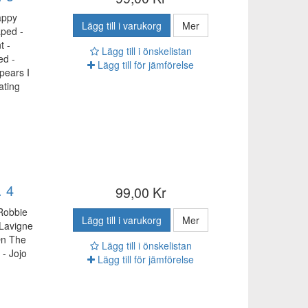
appy
Lägg till i varukorg
Mer
aped -
t -
Lägg till i önskelistan
ed -
Lägg till för jämförelse
pears I
ating
. 4
99,00 Kr
 Robbie
Lägg till i varukorg
Mer
 Lavigne
On The
Lägg till i önskelistan
 - Jojo
Lägg till för jämförelse