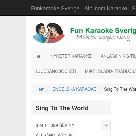
Funkaraoke Sverige - Allt inom Karaoke - Säke
NYHETER KARAOKE
ANLÄGGNING/TI
LJUDSÅNGBÖCKER
MIKR. SLADD/ TRÅDLÖS
Hem
ENGELSKA KARAOKE
Sing To The Wor
Sing To The World
3 of 1 - 399 SEK NY!
ALLSÅNG SVENSK