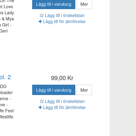
 On The
Lägg till i varukorg
Mer
et Love
ms Lady
Lägg till i önskelistan
m & Mya
Lägg till för jämförelse
 Girl -
Geri
l. 2
99,00 Kr
 CDG
Lägg till i varukorg
Mer
ploader
reme -
Lägg till i önskelistan
ve -
Lägg till för jämförelse
Me Feel
estlife