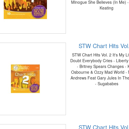
Minogue She Believes (In Me) 
Keating
STW Chart Hits Vol
STW Chart Hits Vol. 2 It's My Li
Doubt Everybody Cries - Liberty
- Britney Spears Changes - K
Osbourne & Ozzy Mad World - 
Andrews Feat Gary Jules In Th
- Sugababes
STW Chart Hits Vol