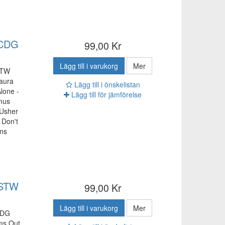
 CDG
99,00 Kr
Lägg till i varukorg
Mer
STW
Laura
Lägg till i önskelistan
Alone -
Lägg till för jämförelse
mus
 Usher
 Don't
ns
 STW
99,00 Kr
Lägg till i varukorg
Mer
CDG
ms Out