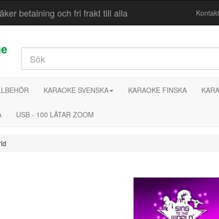
r betalning och fri frakt till alla
Kontak
LLBEHÖR
KARAOKE SVENSKA
KARAOKE FINSKA
KARA
A
USB - 100 LÅTAR ZOOM
ld