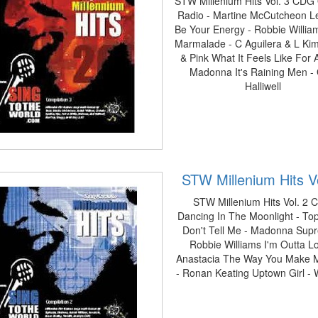
STW Millenium Hits Vol. 3 CDG
Radio - Martine McCutcheon L
Be Your Energy - Robbie Willia
Marmalade - C Aguilera & L Ki
& Pink What It Feels Like For A
Madonna It's Raining Men - 
Halliwell
STW Millenium Hits Vo
STW Millenium Hits Vol. 2
Dancing In The Moonlight - To
Don't Tell Me - Madonna Sup
Robbie Williams I'm Outta Lo
Anastacia The Way You Make 
- Ronan Keating Uptown Girl - W