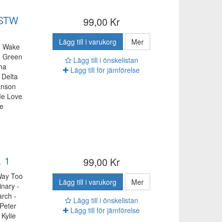
 STW
99,00 Kr
Lägg till i varukorg
Mer
G Wake
- Green
Lägg till i önskelistan
sha
Lägg till för jämförelse
 Delta
anson
Me Love
te
. 1
99,00 Kr
Way Too
Lägg till i varukorg
Mer
nary -
rch -
Lägg till i önskelistan
 Peter
Lägg till för jämförelse
Kylie