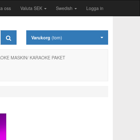
ta oss
Valuta SEK
Swedish
Logga in
Varukorg
(tom)
OKE MASKIN/ KARAOKE PAKET