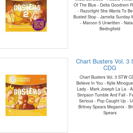
Of The Blue - Delta Goodrem Ri
- Razorlight She Wants To Be
Busted Stop - Jamelia Sunday 
- Maroon 5 Unwritten - Nat
Bedingfield
Chart Busters Vol. 3
CDG
Chart Busters Vol. 3 STW C
Believe In You - Kylie Minogu
Lady - Mark Joseph La La - A
Simpson Tumble And Fall - F
Serious - Pop Caught Up - U
Britney Spears Megamix - Br
Spears