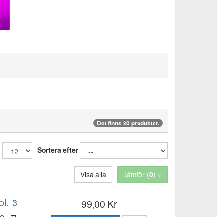
Det finns 30 produkter.
:
Sortera efter
Visa alla
Jämför (
0
) »
l. 3
99,00 Kr