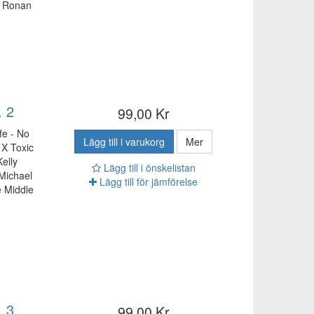
- Ronan
. 2
99,00 Kr
fe - No
Lägg till i varukorg
Mer
 X Toxic
elly
Lägg till i önskelistan
Michael
Lägg till för jämförelse
e Middle
. 3
99,00 Kr