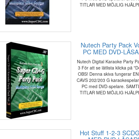
TITLAR MED MÖJLIG HJÄL
Nutech Party Pack Vo
PC MED DVD-LÄS
Nutech Digital Karaoke Party Pa
3 För att se låtlista klicka på "D
OBS! Denna skiva fungerar EN
CAVS 202/203 G karaokespelare 
PC med DVD-spelare. SAMT
TITLAR MED MÖJLIG HJÄL
Hot Stuff 1-2-3 SCD