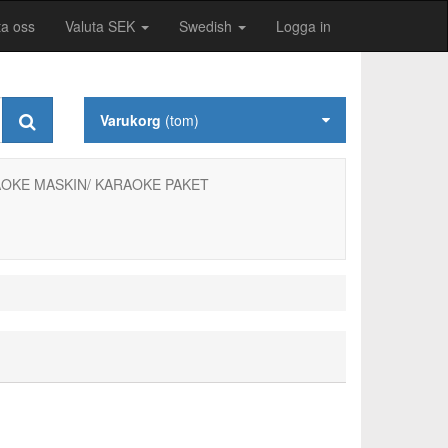
ta oss
Valuta SEK
Swedish
Logga in
Varukorg
(tom)
OKE MASKIN/ KARAOKE PAKET