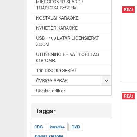
MIKROFONER SLADD /
TRÅDLÖSA SYSTEM
REA!
NOSTALGI KARAOKE
NYHETER KARAOKE
USB - 100 LÅTAR LICENSIERAT
ZOOM
UTHYRNING PRIVAT FÖRETAG
016-OMR.
100 DISC 99 SEK/ST
ÖVRIGA SPRÅK
Utvalda artiklar
REA!
Taggar
CDG
karaoke
DVD
svensk karaoke