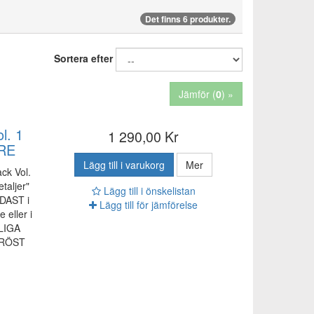
Det finns 6 produkter.
Sortera efter
Jämför (
0
) »
l. 1
1 290,00 Kr
RE
Lägg till i varukorg
Mer
ck Vol.
etaljer"
Lägg till i önskelistan
DAST i
Lägg till för jämförelse
eller i
LIGA
PRÖST