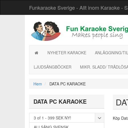
Funkaraoke Sverige - Allt inom Karaoke - Säke
NYHETER KARAOKE
ANLÄGGNING/TI
LJUDSÅNGBÖCKER
MIKR. SLADD/ TRÅDLÖS
Hem
DATA PC KARAOKE
DA
DATA PC KARAOKE
3 of 1 - 399 SEK NY!
Köp Data
ALLSÅNG SVENSK