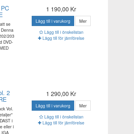
y PC
1 190,00 Kr
E
Lägg till i varukorg
Mer
att se
S! Denna
Lägg till i önskelistan
202/203
Lägg till för jämförelse
ed DVD-
 MED
l. 2
1 290,00 Kr
RE
Lägg till i varukorg
Mer
ck Vol.
etaljer"
Lägg till i önskelistan
DAST i
Lägg till för jämförelse
eller i
LIGA