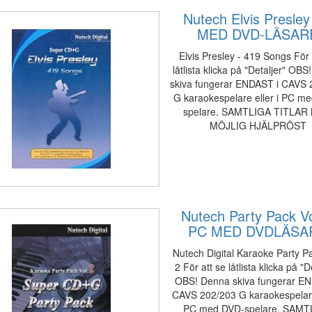
Nutech Elvis Presle
MED DVD-LÄSAR
Elvis Presley - 419 Songs För 
låtlista klicka på "Detaljer" OB
skiva fungerar ENDAST i CAVS 
G karaokespelare eller i PC m
spelare. SAMTLIGA TITLAR
MÖJLIG HJÄLPRÖST
Nutech Party Pack Vo
PC MED DVDLÄSA
Nutech Digital Karaoke Party Pa
2 För att se låtlista klicka på "D
OBS! Denna skiva fungerar EN
CAVS 202/203 G karaokespelare 
PC med DVD-spelare. SAMT