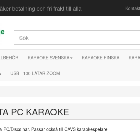
r betalning och fri frakt till alla
Kontak
LLBEHÖR
KARAOKE SVENSKA
KARAOKE FINSKA
KARA
A
USB - 100 LÅTAR ZOOM
TA PC KARAOKE
-PC/Discs här. Passar också till CAVS karaokespelare