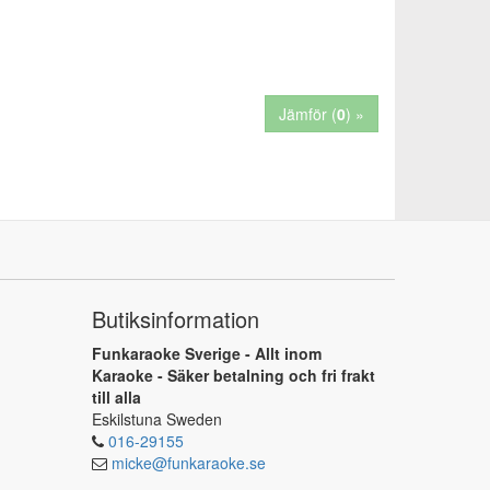
Jämför (
0
) »
Butiksinformation
Funkaraoke Sverige - Allt inom
Karaoke - Säker betalning och fri frakt
till alla
Eskilstuna Sweden
016-29155
micke@funkaraoke.se