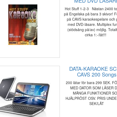
MED DVD LÄSAR
Hot Stuff 1-2-3 Nästan 2400 to
på Engelska på bara 3 skivor! 
på CAVS karaokespelare och
med DVD-läsare. Multiplex fu
(stödsång på/av) möjlig. Total
cirka 1:-/låt!!!
DATA-KARAOKE S
CAVS 200 Songs
200 låtar för bara 299 SEK. F
MED DATOR SOM LÄSER D
MÅNGA FUNKTIONER S
HJÄLPRÖST OSV. PRIS UNDE
SEK/LÅT