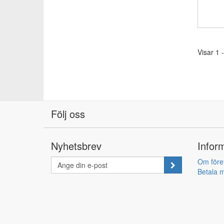
Visar 1 -
Följ oss
Nyhetsbrev
Infor
Om före
Betala m