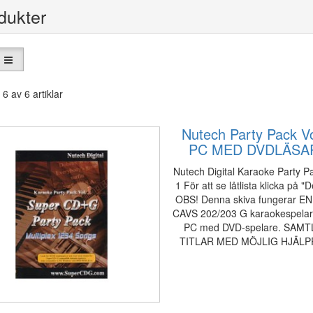
dukter
 6 av 6 artiklar
Nutech Party Pack Vo
PC MED DVDLÄSA
Nutech Digital Karaoke Party Pa
1 För att se låtlista klicka på "D
OBS! Denna skiva fungerar EN
CAVS 202/203 G karaokespelare 
PC med DVD-spelare. SAMT
TITLAR MED MÖJLIG HJÄL