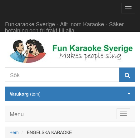
Aktive
navig
Funkaraoke Sverige - Allt inom Karaoke - Säker
betalning och fri frakt till alla
Varukorg
(tom)
Menu
Hem
ENGELSKA KARAOKE