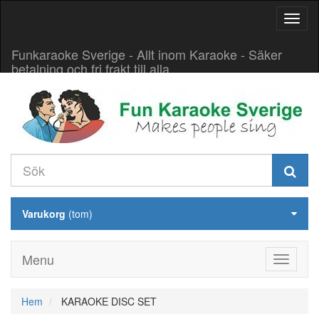
Aktive
navig
Funkaraoke Sverige - Allt inom Karaoke - Säker
betalning och fri frakt till alla
Varukorg
(tom)
Menu
Hem
KARAOKE DISC SET