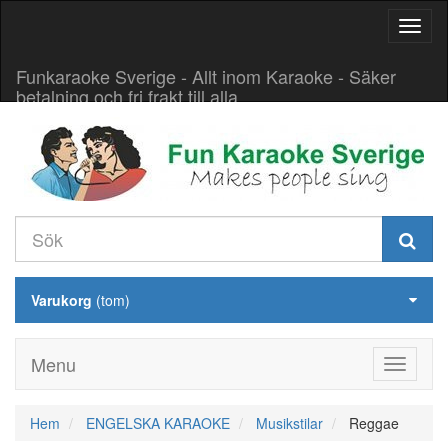
Aktive
navig
Funkaraoke Sverige - Allt inom Karaoke - Säker
betalning och fri frakt till alla
Varukorg
(tom)
Menu
Hem
ENGELSKA KARAOKE
Musikstilar
Reggae