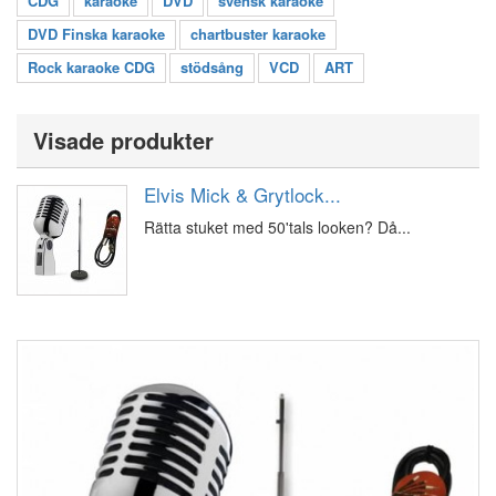
CDG
karaoke
DVD
svensk karaoke
DVD Finska karaoke
chartbuster karaoke
Rock karaoke CDG
stödsång
VCD
ART
Visade produkter
Elvis Mick & Grytlock...
Rätta stuket med 50'tals looken? Då...