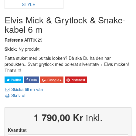
Elvis Mick & Grytlock & Snake-
kabel 6 m
Referens
ART0029
Skick:
Ny produkt
Rätta stuket med 50'tals looken? Då ska Du ha den här
produkten...Svart grytlock med polerat silverstativ + Elvis micken!
That's it!
Twittra
Dela
Google+
Pinterest
Skicka till en vän
Skriv ut
1 790,00 Kr
inkl.
Kvantitet