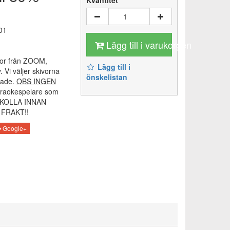
Kvantitet
01
Lägg till i varukorgen
or från ZOOM,
Lägg till i
 Vi väljer skivorna
önskelistan
lade.
OBS INGEN
raokespelare som
! KOLLA INNAN
FRAKT!!
Google+