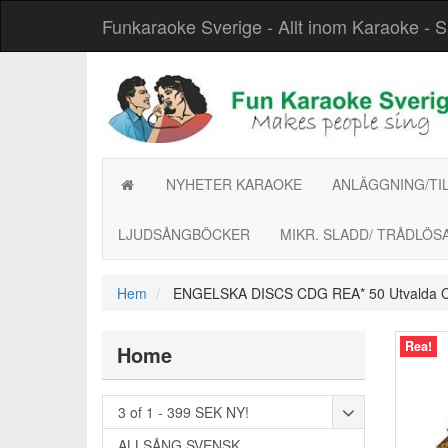
Funkaraoke Sverige - Allt inom Karaoke - Säke
NYHETER KARAOKE
ANLÄGGNING/TI
LJUDSÅNGBÖCKER
MIKR. SLADD/ TRÅDLÖS
Hem
ENGELSKA DISCS CDG REA* 50 Utvalda CDG
Rea!
Home
3 of 1 - 399 SEK NY!
ALLSÅNG SVENSK