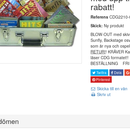
rabatt!
Referens
CDG2210-
Skick:
Ny produkt
BLOW-OUT med skiv
Sunfly, Backstage osv.
som är nya och ospe
RETUR!
! KRÄVER Ka
läser CDG formatet!
BESTÄLLNING FRI 
Twittra
Dela
Pinterest
Skicka till en vän
Skriv ut
dömen