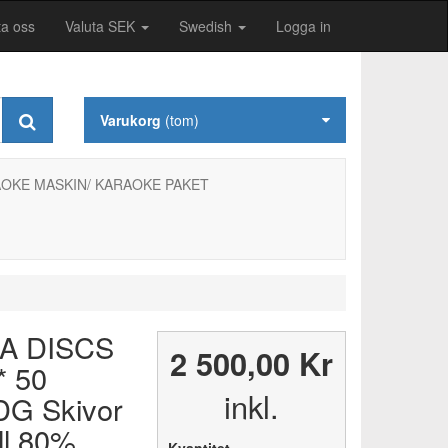
ta oss
Valuta SEK
Swedish
Logga in
Varukorg
(tom)
OKE MASKIN/ KARAOKE PAKET
A DISCS
2 500,00 Kr
 50
inkl.
DG Skivor
ll 80%