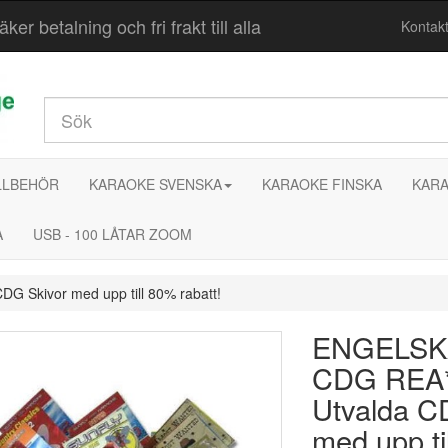
r betalning och fri frakt till alla
Kontak
LLBEHÖR
KARAOKE SVENSKA
KARAOKE FINSKA
KARA
A
USB - 100 LÅTAR ZOOM
 Skivor med upp till 80% rabatt!
ENGELSK
CDG REA*
Utvalda C
med upp ti