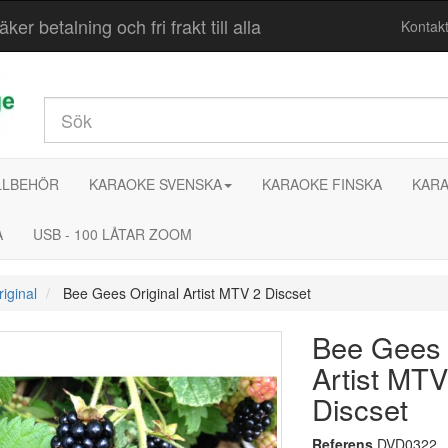
r betalning och fri frakt till alla
Kontak
LLBEHÖR
KARAOKE SVENSKA
KARAOKE FINSKA
KARA
A
USB - 100 LÅTAR ZOOM
riginal
Bee Gees Original Artist MTV 2 Discset
Bee Gees 
Artist MTV
Discset
Referens
DVD0322