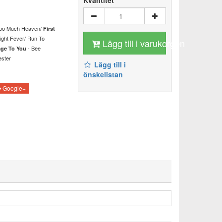
Kvantitet
oo Much Heaven/
First
ight Fever/
Run To
Lägg till i varukorgen
- Bee
age To You
ester
Lägg till i
önskelistan
Google+