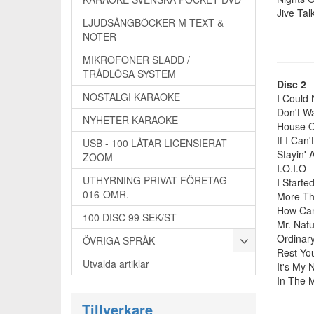
Jive Tal
LJUDSÅNGBÖCKER M TEXT &
NOTER
MIKROFONER SLADD /
TRÅDLÖSA SYSTEM
Disc 2
NOSTALGI KARAOKE
I Could
Don't Wa
NYHETER KARAOKE
House 
If I Can
USB - 100 LÅTAR LICENSIERAT
Stayin' A
ZOOM
I.O.I.O
UTHYRNING PRIVAT FÖRETAG
I Starte
016-OMR.
More T
How Can
100 DISC 99 SEK/ST
Mr. Natu
Ordinary
ÖVRIGA SPRÅK
Rest Yo
Utvalda artiklar
It's My 
In The 
Tillverkare