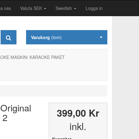
ta oss
Valuta SEK
Swedish
Logga in
Varukorg
(tom)
OKE MASKIN/ KARAOKE PAKET
Original
399,00 Kr
 2
inkl.