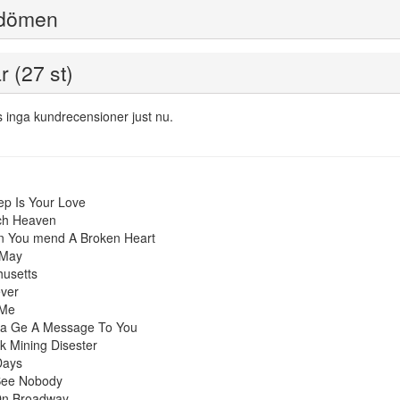
dömen
r (27 st)
s inga kundrecensioner just nu.
p Is Your Love
ch Heaven
 You mend A Broken Heart
 May
usetts
ever
 Me
tta Ge A Message To You
k Mining Disester
Days
 See Nobody
On Broadway