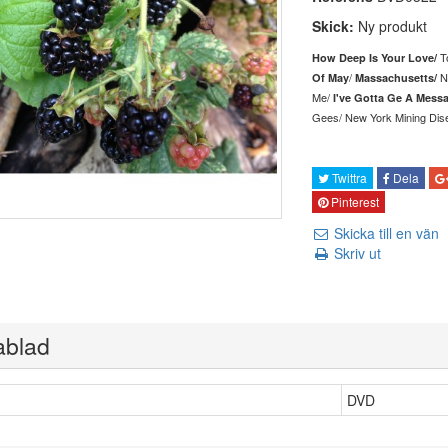
Skick:
Ny produkt
T
How Deep Is Your Love/
/
N
Of May
Massachusetts/
Me/
I've Gotta Ge A Mess
Gees/
New York Mining Dis
Twittra
Dela
Pinterest
Skicka till en vän
Skriv ut
ablad
DVD