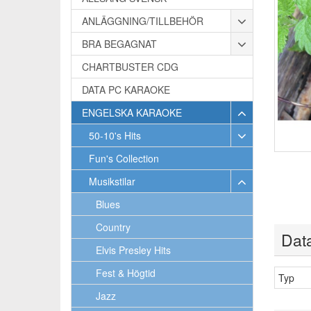
ANLÄGGNING/TILLBEHÖR
BRA BEGAGNAT
CHARTBUSTER CDG
DATA PC KARAOKE
ENGELSKA KARAOKE
50-10's Hits
Fun's Collection
Musikstilar
Blues
Country
Dat
Elvis Presley Hits
Fest & Högtid
Typ
Jazz