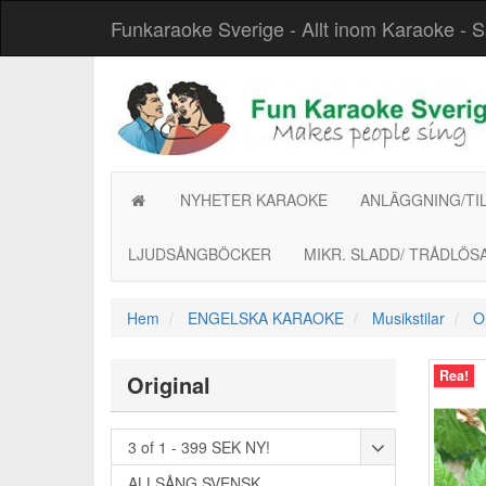
Funkaraoke Sverige - Allt inom Karaoke - Säke
NYHETER KARAOKE
ANLÄGGNING/TI
LJUDSÅNGBÖCKER
MIKR. SLADD/ TRÅDLÖS
Hem
ENGELSKA KARAOKE
Musikstilar
O
Rea!
Original
3 of 1 - 399 SEK NY!
ALLSÅNG SVENSK