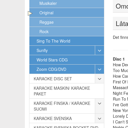
Musikaler
Om
Original
Låta
Reggae
Rock
Det finn
Sing To The World
Sunfly
Disc 1
World Stars CDG
How Dee
Zoom CDG/DVD
Too Mu
How Can
KARAOKE DISC SET
First Of
Massach
KARAOKE MASKIN/ KARAOKE
Night F
PAKET
Run To
KARAOKE FINSKA / KARAOKE
I've Go
SUOMI
New Yor
Lonely 
KARAOKE SVENSKA
I Can't
Nights 
KARAOKE SVENSKA POCKET DVD