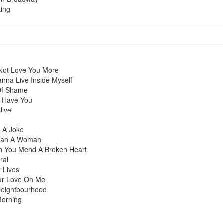
king
 Not Love You More
nna Live Inside Myself
Of Shame
't Have You
live
d A Joke
han A Woman
 You Mend A Broken Heart
ral
 Lives
ur Love On Me
Neightbourhood
Morning